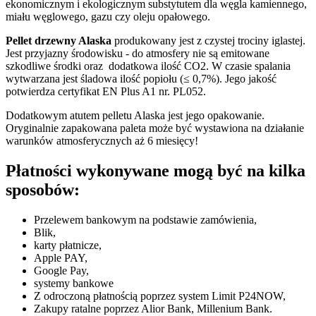
ekonomicznym i ekologicznym substytutem dla węgla kamiennego,
miału węglowego, gazu czy oleju opałowego.
Pellet drzewny Alaska
produkowany jest z czystej trociny iglastej.
Jest przyjazny środowisku - do atmosfery nie są emitowane
szkodliwe środki oraz
dodatkowa ilość CO2. W czasie spalania
wytwarzana jest śladowa
ilość popiołu (≤ 0,7%). Jego jakość
potwierdza certyfikat EN Plus A1 nr. PL052.
Dodatkowym atutem pelletu Alaska jest jego opakowanie.
Oryginalnie
zapakowana paleta może być wystawiona na działanie
warunków atmosferycznych aż 6 miesięcy!
Płatności wykonywane mogą być na kilka
sposobów:
Przelewem bankowym na podstawie zamówienia,
Blik,
karty płatnicze,
Apple PAY,
Google Pay,
systemy bankowe
Z odroczoną płatnością poprzez system Limit P24NOW,
Zakupy ratalne poprzez Alior Bank, Millenium Bank.