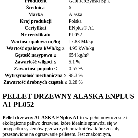
Producent
Gabi Jerczyński Sp k
Średnica
6
Marka
Alaska
Kraj produkcji
Polska
Certyfikat
ENplus® A1
Nr certyfikatu
PL052
Wartosc opalowa mj/kg
17.83 MJ/kg
Wartość opałowa kWh/kg ≥
4.95 kWh/kg
Gęstość nasypowa ≥
654 kg/m³
Zawartość wilgoci ≤
5.1 %
Zawartość popiołu ≤
0.55 %
Wytrzymałość mechaniczna ≥
98.3 %
Zawartość drobnych cząstek ≤
0.28 %
PELLET DRZEWNY ALASKA ENPLUS
A1 PL052
Pellet drzewny ALASKA ENplus A1
to w pełni nowoczesne i
ekologiczne paliwo drzewne, które idealnie sprawdzi się w
przypadku systemów grzewczych oraz kotłów, które zostały
przestawione na ogrzewanie pelletem. Jest znakomitym,