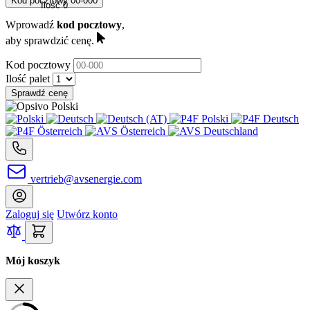
Kod pocztowy
00-000
Ilość
0
Wprowadź
kod pocztowy
,
aby sprawdzić cenę.
Kod pocztowy
Ilość palet
Sprawdź cenę
vertrieb@avsenergie.com
Zaloguj się
Utwórz konto
Mój koszyk