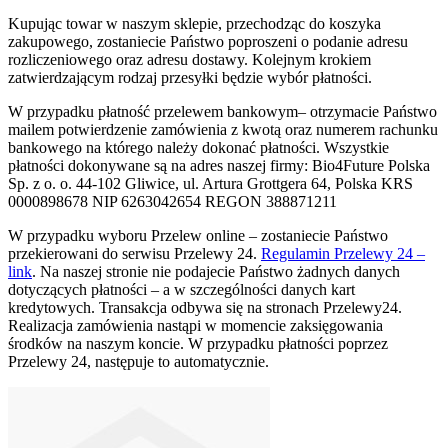
Kupując towar w naszym sklepie, przechodząc do koszyka
zakupowego, zostaniecie Państwo poproszeni o podanie adresu
rozliczeniowego oraz adresu dostawy. Kolejnym krokiem
zatwierdzającym rodzaj przesyłki będzie wybór płatności.
W przypadku płatność przelewem bankowym– otrzymacie Państwo
mailem potwierdzenie zamówienia z kwotą oraz numerem rachunku
bankowego na którego należy dokonać płatności. Wszystkie
płatności dokonywane są na adres naszej firmy: Bio4Future Polska
Sp. z o. o. 44-102 Gliwice, ul. Artura Grottgera 64, Polska KRS
0000898678 NIP 6263042654 REGON 388871211
W przypadku wyboru Przelew online – zostaniecie Państwo
przekierowani do serwisu Przelewy 24.
Regulamin Przelewy 24 –
link
. Na naszej stronie nie podajecie Państwo żadnych danych
dotyczących płatności – a w szczególności danych kart
kredytowych. Transakcja odbywa się na stronach Przelewy24.
Realizacja zamówienia nastąpi w momencie zaksięgowania
środków na naszym koncie. W przypadku płatności poprzez
Przelewy 24, następuje to automatycznie.