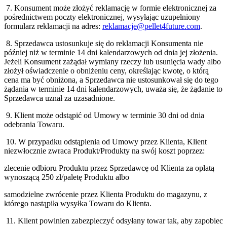
7. Konsument może złożyć reklamację w formie elektronicznej za
pośrednictwem poczty elektronicznej, wysyłając uzupełniony
formularz reklamacji na adres:
reklamacje@pellet4future.com
.
8. Sprzedawca ustosunkuje się do reklamacji Konsumenta nie
później niż w terminie 14 dni kalendarzowych od dnia jej złożenia.
Jeżeli Konsument zażądał wymiany rzeczy lub usunięcia wady albo
złożył oświadczenie o obniżeniu ceny, określając kwotę, o którą
cena ma być obniżona, a Sprzedawca nie ustosunkował się do tego
żądania w terminie 14 dni kalendarzowych, uważa się, że żądanie to
Sprzedawca uznał za uzasadnione.
9. Klient może odstąpić od Umowy w terminie 30 dni od dnia
odebrania Towaru.
10. W przypadku odstąpienia od Umowy przez Klienta, Klient
niezwłocznie zwraca Produkt/Produkty na swój koszt poprzez:
zlecenie odbioru Produktu przez Sprzedawcę od Klienta za opłatą
wynoszącą 250 zł/paletę Produktu albo
samodzielne zwrócenie przez Klienta Produktu do magazynu, z
którego nastąpiła wysyłka Towaru do Klienta.
11. Klient powinien zabezpieczyć odsyłany towar tak, aby zapobiec