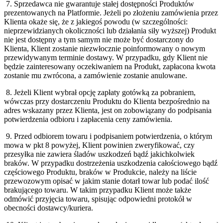
7. Sprzedawca nie gwarantuje stałej dostępności Produktów
prezentowanych na Platformie. Jeżeli po złożeniu zamówienia przez
Klienta okaże się, że z jakiegoś powodu (w szczególności:
nieprzewidzianych okoliczności lub działania siły wyższej) Produkt
nie jest dostępny a tym samym nie może być dostarczony do
Klienta, Klient zostanie niezwłocznie poinformowany o nowym
przewidywanym terminie dostawy. W przypadku, gdy Klient nie
będzie zainteresowany oczekiwaniem na Produkt, zapłacona kwota
zostanie mu zwrócona, a zamówienie zostanie anulowane.
8. Jeżeli Klient wybrał opcję zapłaty gotówką za pobraniem,
wówczas przy dostarczeniu Produktu do Klienta bezpośrednio na
adres wskazany przez Klienta, jest on zobowiązany do podpisania
potwierdzenia odbioru i zapłacenia ceny zamówienia.
9. Przed odbiorem towaru i podpisaniem potwierdzenia, o którym
mowa w pkt 8 powyżej, Klient powinien zweryfikować, czy
przesyłka nie zawiera śladów uszkodzeń bądź jakichkolwiek
braków. W przypadku dostrzeżenia uszkodzenia całościowego bądź
częściowego Produktu, braków w Produkcie, należy na liście
przewozowym opisać w jakim stanie dotarł towar lub podać ilość
brakującego towaru. W takim przypadku Klient może także
odmówić przyjęcia towaru, spisując odpowiedni protokół w
obecności dostawcy/kuriera.