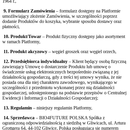
1964 r.,
9. Formularz Zamówienia
– formularz dostępny na Platformie
umożliwiający złożenie Zamówienia, w szczególności poprzez
dodanie Produktów do koszyka, wybranie sposobu dostawy oraz
płatności,
10. Produkt/Towar
– Produkt fizyczny dostępny jako asortyment
w ramach Platformy,
11. Produkt akcyzowy
– węgiel groszek oraz węgiel orzech,
12. Przedsiębiorca indywidualny
– Klient będący osobą fizyczną
zawierający Umowę o dostarczenie Produktu lub umowę o
świadczenie usług elektronicznych bezpośrednio związaną z jej
działalnością gospodarczą, gdy z treści tej umowy wynika, że nie
posiada ona dla niej charakteru zawodowego, wynikającego w
szczególności z przedmiotu wykonanej przez nią działalności
gospodarczej, udostępnionego na podstawie przepisów o Centralnej
Ewidencji i Informacji o Działalności Gospodarczej;
13. Regulamin
– niniejszy regulamin Platformy,
14. Sprzedawca
– BIO4FUTURE POLSKA Spółka z
ograniczoną odpowiedzialnością z siedzibą w Gliwicach, ul. Artura
Grottgera 64, 44-102 Gliwice, Polska posługująca się numerem