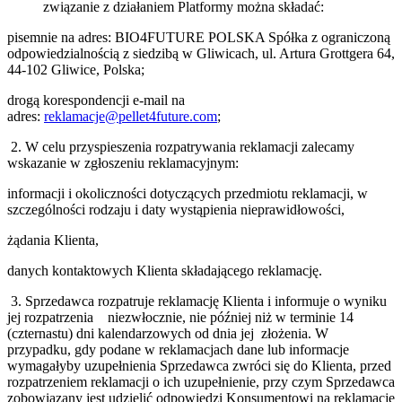
związanie z działaniem Platformy można składać:
pisemnie na adres: BIO4FUTURE POLSKA Spółka z ograniczoną
odpowiedzialnością z siedzibą w Gliwicach, ul. Artura Grottgera 64,
44-102 Gliwice, Polska;
drogą korespondencji e-mail na
adres:
reklamacje@pellet4future.com
;
2. W celu przyspieszenia rozpatrywania reklamacji zalecamy
wskazanie w zgłoszeniu reklamacyjnym:
informacji i okoliczności dotyczących przedmiotu reklamacji, w
szczególności rodzaju i daty wystąpienia nieprawidłowości,
żądania Klienta,
danych kontaktowych Klienta składającego reklamację.
3. Sprzedawca rozpatruje reklamację Klienta i informuje o wyniku
jej rozpatrzenia niezwłocznie, nie później niż w terminie 14
(czternastu) dni kalendarzowych od dnia jej złożenia. W
przypadku, gdy podane w reklamacjach dane lub informacje
wymagałyby uzupełnienia Sprzedawca zwróci się do Klienta, przed
rozpatrzeniem reklamacji o ich uzupełnienie, przy czym Sprzedawca
zobowiązany jest udzielić odpowiedzi Konsumentowi na reklamację