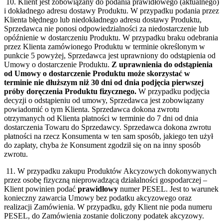
10. Klient jest zobowiązany do podania prawidłowego (aktualnego)
i dokładnego adresu dostawy Produktu. W przypadku podania przez
Klienta błędnego lub niedokładnego adresu dostawy Produktu,
Sprzedawca nie ponosi odpowiedzialności za niedostarczenie lub
opóźnienie w dostarczeniu Produktu. W przypadku braku odebrania
przez Klienta zamówionego Produktu w terminie określonym w
punkcie 5 powyżej, Sprzedawca jest uprawniony do odstąpienia od
Umowy o dostarczenie Produktu.
Z uprawnienia do odstąpienia
od Umowy o dostarczenie Produktu może skorzystać w
terminie nie dłuższym niż 30 dni od dnia podjęcia pierwszej
próby doręczenia Produktu fizycznego.
W przypadku podjęcia
decyzji o odstąpieniu od umowy, Sprzedawca jest zobowiązany
powiadomić o tym Klienta. Sprzedawca dokona zwrotu
otrzymanych od Klienta płatności w terminie do 7 dni od dnia
dostarczenia Towaru do Sprzedawcy. Sprzedawca dokona zwrotu
płatności na rzecz Konsumenta w ten sam sposób, jakiego ten użył
do zapłaty, chyba że Konsument zgodził się on na inny sposób
zwrotu.
11. W przypadku zakupu Produktów Akcyzowych dokonywanych
przez osobę fizyczną nieprowadzącą działalności gospodarczej –
Klient powinien podać
prawidłowy
numer PESEL. Jest to warunek
konieczny zawarcia Umowy bez podatku akcyzowego oraz
realizacji Zamówienia. W przypadku, gdy Klient nie poda numeru
PESEL, do Zamówienia zostanie doliczony podatek akcyzowy.