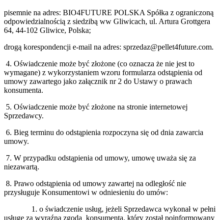
pisemnie na adres: BIO4FUTURE POLSKA Spółka z ograniczoną
odpowiedzialnością z siedzibą ww Gliwicach, ul. Artura Grottgera
64, 44-102 Gliwice, Polska;
drogą korespondencji e-mail na adres:
sprzedaz@pellet4future.com
.
4. Oświadczenie może być złożone (co oznacza że nie jest to
wymagane) z wykorzystaniem wzoru formularza odstąpienia od
umowy zawartego jako załącznik nr 2 do Ustawy o prawach
konsumenta.
5. Oświadczenie może być złożone na stronie internetowej
Sprzedawcy.
6. Bieg terminu do odstąpienia rozpoczyna się od dnia zawarcia
umowy.
7. W przypadku odstąpienia od umowy, umowę uważa się za
niezawartą.
8. Prawo odstąpienia od umowy zawartej na odległość nie
przysługuje Konsumentowi w odniesieniu do umów:
1. o świadczenie usług, jeżeli Sprzedawca wykonał w pełni
usługę za wyraźną zgodą konsumenta, który został poinformowany