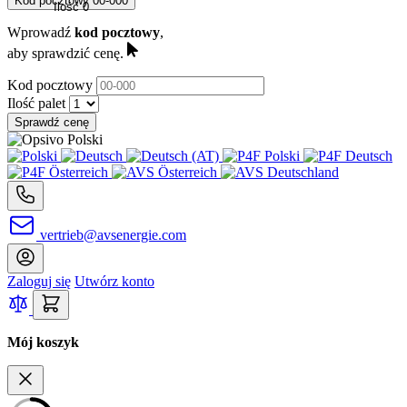
Kod pocztowy
00-000
Ilość
0
Wprowadź
kod pocztowy
,
aby sprawdzić cenę.
Kod pocztowy
Ilość palet
Sprawdź cenę
vertrieb@avsenergie.com
Zaloguj się
Utwórz konto
Mój koszyk